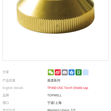
WeChat
Sina
Email
Qzone
Douban
renren
分享
Weibo
产品目录
高清系列
English details
TP300 CNC Torch Shield cap
品牌
TOPWELL
港口
宁波/上海
支付方式
Western Union, T/T