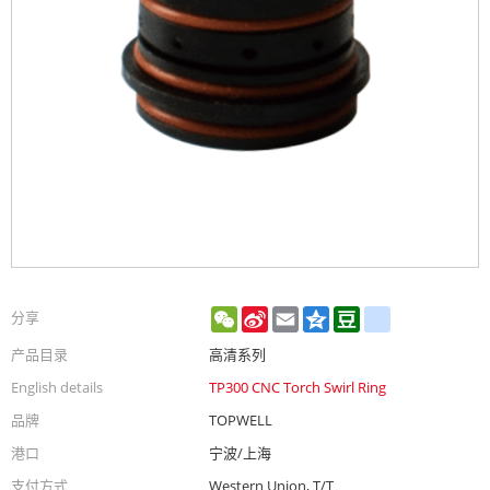
WeChat
Sina
Email
Qzone
Douban
renren
分享
Weibo
产品目录
高清系列
English details
TP300 CNC Torch Swirl Ring
品牌
TOPWELL
港口
宁波/上海
支付方式
Western Union, T/T