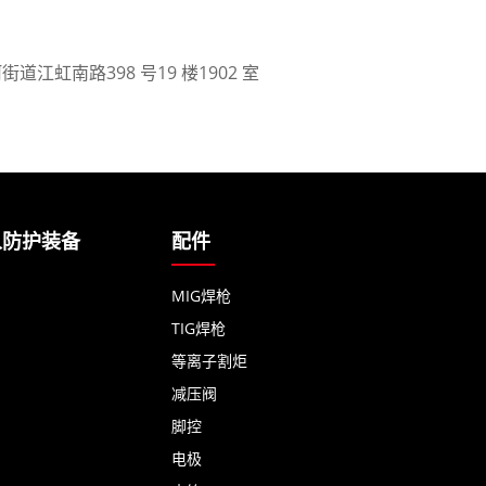
江虹南路398 号19 楼1902 室
人防护装备
配件
MIG焊枪
TIG焊枪
等离子割炬
减压阀
脚控
电极