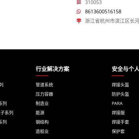
310053
8613600516158
浙江省杭州市滨江区长河街道
行业解决方案
安全与个
列
管道系统
焊接头盔
压力容器
防护头盔
系列
制造业
PARA
离子系列
能源
焊接服
系列
钢结构
焊接手套
造船业
保护套