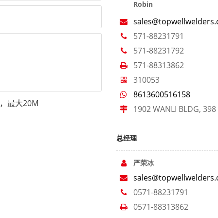
Robin
sales@topwellwelders
571-88231791
571-88231792
571-88313862
310053
8613600516158
.pdf，最大20M
1902 WANLI BLDG, 39
总经理
严荣冰
sales@topwellwelders
0571-88231791
0571-88313862