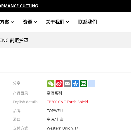
ORMANCE CUTTING
方案
资源
关于我们
联系我们
0 CNC 割炬护罩
WeChat
Sina
Email
Qzone
Douban
renren
分享
Weibo
产品目录
高清系列
English details
TP300 CNC Torch Shield
品牌
TOPWELL
港口
宁波/上海
支付方式
Western Union, T/T