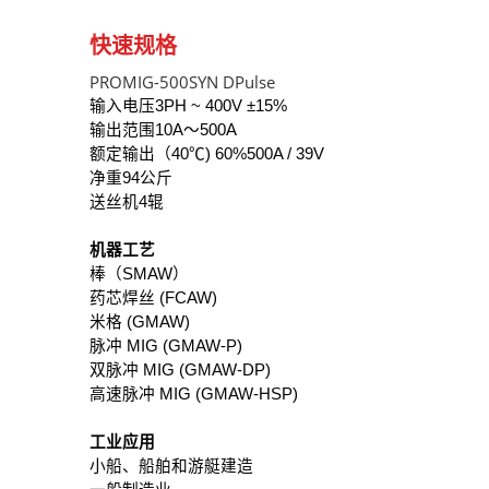
快速规格
PROMIG-500SYN DPulse
输入电压
3PH ~ 400V ±15%
输出范围
10A～500A
额定输出（40
℃
) 60%
500A / 39V
净重
94公斤
送丝机
4辊
机器工艺
棒（SMAW）
药芯焊丝 (FCAW)
米格 (GMAW)
脉冲 MIG (GMAW-P)
双脉冲 MIG (GMAW-DP)
高速脉冲 MIG (GMAW-HSP)
工业应用
小船、船舶和游艇建造