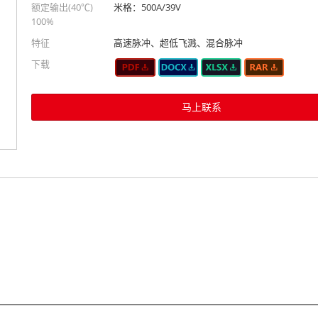
额定输出(40℃)
米格：500A/39V
100%
特征
高速脉冲、超低飞溅、混合脉冲
下载
马上联系