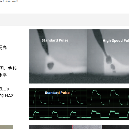
提高
间、金钱
水平！
LL's
的 HAZ