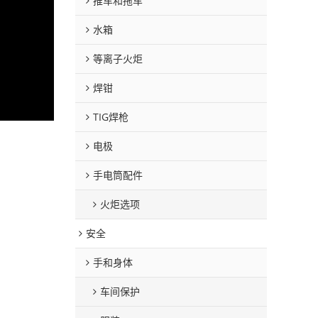
推车和拖车
水箱
等离子火炬
焊钳
TIG焊枪
电极
手电筒配件
火炬选项
安全
手和身体
车间保护