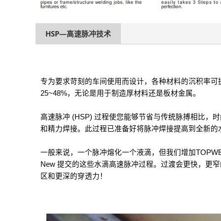
HSP—高速脉冲技术
专为要求苛刻的车间使用而设计，
各种材料的沉积率可
25~48%，
无论是用于制造厚材料还是板材
金属。
高速脉冲 (HSP) 过程使您能够节省
与传统脉搏相比，时
和精力
焊接。此过程已准备好将脉冲焊接提高到
全新的
一般来说，一个脉冲熔化一个液滴，但我们增加
TOPWE
New 提交的这些水滴
高速脉冲过程。过渡会更快，
更窄
区和更深的穿透力！