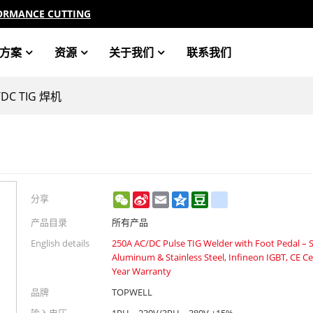
ORMANCE CUTTING
方案
资源
关于我们
联系我们
/DC TIG 焊机
WeChat
Sina
Email
Qzone
Douban
renren
分享
Weibo
产品目录
所有产品
English details
250A AC/DC Pulse TIG Welder with Foot Pedal – S
Aluminum & Stainless Steel, Infineon IGBT, CE Cer
Year Warranty
品牌
TOPWELL
输入电压
1PH ~ 230V/3PH ~ 380V ±15%