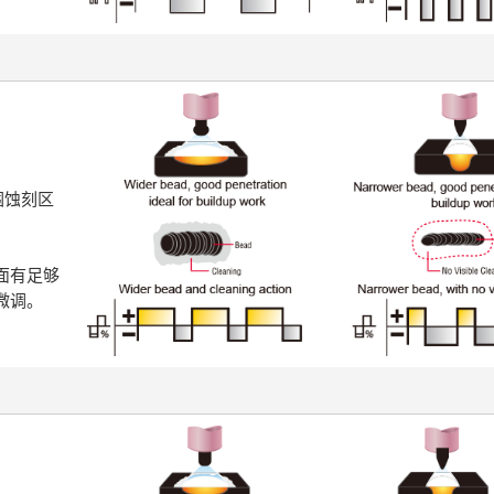
围蚀刻区
面有足够
微调。