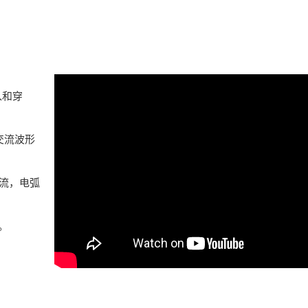
入和穿
交流波形
流，电弧
。