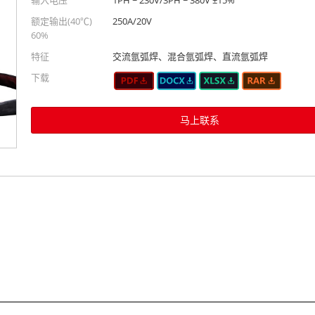
额定输出(40℃)
250A/20V
60%
特征
交流氩弧焊、混合氩弧焊、直流氩弧焊
下载
马上联系