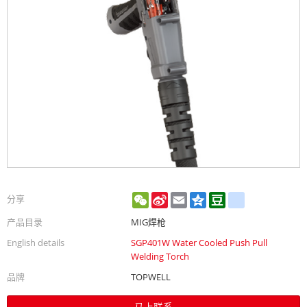
WeChat
Sina
Email
Qzone
Douban
renren
分享
Weibo
产品目录
MIG焊枪
English details
SGP401W Water Cooled Push Pull
Welding Torch
品牌
TOPWELL
马上联系