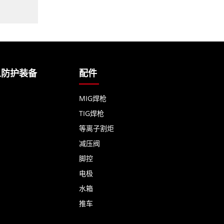
人防护装备
配件
MIG焊枪
TIG焊枪
等离子割炬
减压阀
脚控
电极
水箱
推车