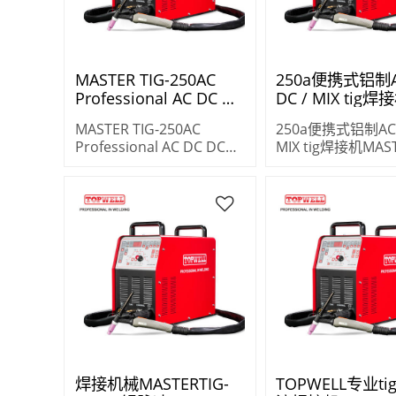
MASTER TIG-250AC
250a便携式铝制A
Professional AC DC DC
DC / MIX tig焊
Soldadora逆变Ti焊接机
MASTERTIG-250
MASTER TIG-250AC
250a便携式铝制AC /
Professional AC DC DC
MIX tig焊接机MAST
Soldadora逆变Ti焊接机
250AC
焊接机械MASTERTIG-
TOPWELL专业ti