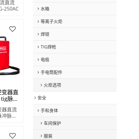
流直流
G-250AC
水箱
等离子火炬
焊钳
TIG焊枪
电极
手电筒配件
火炬选项
你逆变器直
安全
c tig脉冲
逆变器直流
手和身体
tig脉冲脉冲
车间保护
服装