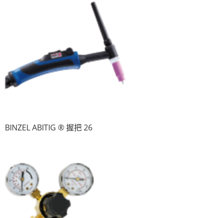
BINZEL ABITIG ® 握把 26