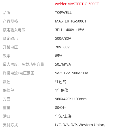
welder MASTERTIG-500CT
品牌
TOPWELL
产品规格
MASTERTIG-500CT
额定输入电压
3PH ~ 400V ±15%
额定输出
500A/30V
开路电压
70V~80V
效率
85%
最大限度。负载功率容量
50.76KVA
焊接电流/电压范围
5A/10.2V~500A/30V
颜色
红色的
保修单
1年保修
方面
960X420X1100mm
重量
80公斤
港口
宁波/上海
支付方式
L/C, D/A, D/P, Western Union,