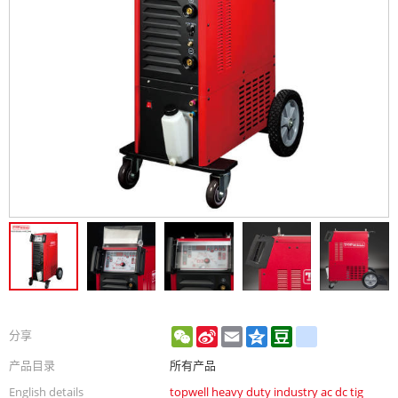
WeChat
Sina
Email
Qzone
Douban
renren
分享
Weibo
产品目录
所有产品
English details
topwell heavy duty industry ac dc tig