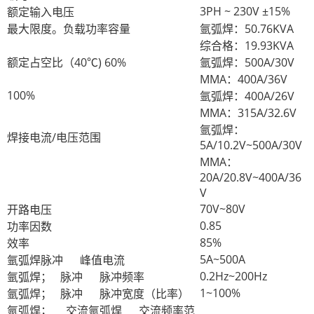
3PH ~ 230V ±15%
额定输入电压
最大限度。负载功率容量
氩弧焊：50.76KVA
综合格：19.93KVA
额定占空比（40
℃
) 60%
氩弧焊：500A/30V
MMA：400A/36V
100%
氩弧焊：400A/26V
MMA：315A/32.6V
氩弧焊：
焊接电流/电压范围
5A/10.2V~500A/30V
MMA：
20A/20.8V~400A/36
V
70V~80V
开路电压
0.85
功率因数
85%
效率
5A~500A
氩弧焊
脉冲
峰值电流
0.2Hz~200Hz
氩弧焊；
脉冲
脉冲频率
1~100%
氩弧焊；
脉冲
脉冲宽度（比率）
氩弧焊；
交流氩弧焊
交流频率范