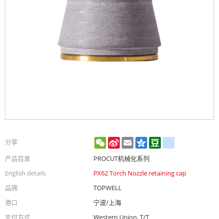
WeChat
Sina
Email
Qzone
Douban
renren
分享
Weibo
产品目录
PROCUT机械化系列
English details
PX62 Torch Nozzle retaining cap
品牌
TOPWELL
港口
宁波/上海
支付方式
Western Union, T/T