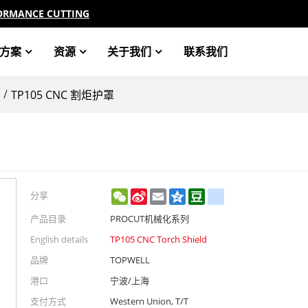
ORMANCE CUTTING
方案
资源
关于我们
联系我们
/
TP105 CNC 割炬护罩
WeChat
Sina
Email
Qzone
Douban
renren
分享
Weibo
产品目录
PROCUT机械化系列
English details
TP105 CNC Torch Shield
品牌
TOPWELL
港口
宁波/上海
支付方式
Western Union, T/T