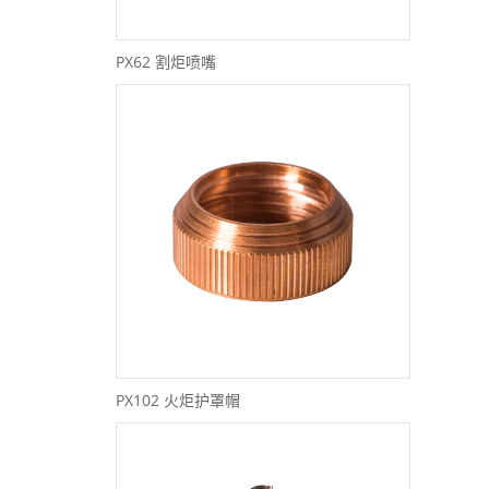
PX62 割炬喷嘴
PX102 火炬护罩帽