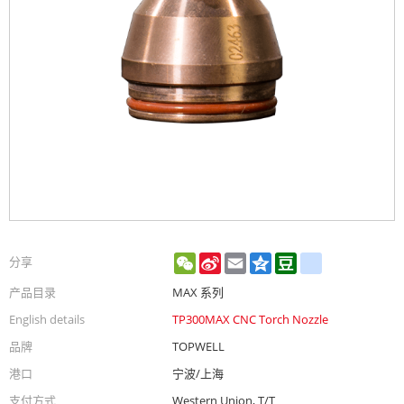
WeChat
Sina
Email
Qzone
Douban
renren
分享
Weibo
产品目录
MAX 系列
English details
TP300MAX CNC Torch Nozzle
品牌
TOPWELL
港口
宁波/上海
支付方式
Western Union, T/T