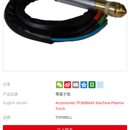
WeChat
Sina
Email
Qzone
Douban
renren
分享
Weibo
产品目录
等离子炬
English details
Accessories TP300MAX Machine Plasma
Torch
品牌
TOPWELL
马上联系