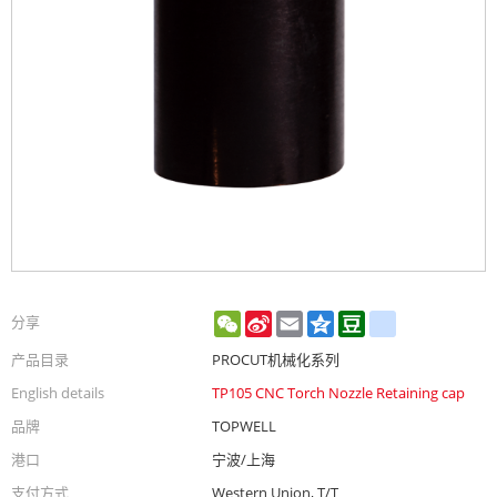
WeChat
Sina
Email
Qzone
Douban
renren
分享
Weibo
产品目录
PROCUT机械化系列
English details
TP105 CNC Torch Nozzle Retaining cap
品牌
TOPWELL
港口
宁波/上海
支付方式
Western Union, T/T