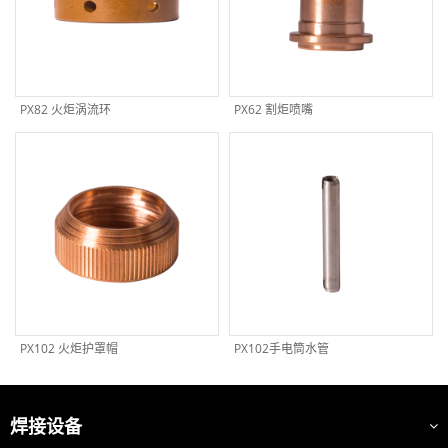
PX82 火炬涡流环
PX62 割炬喷嘴
PX102 火炬护罩帽
PX102手电筒水管
焊接设备