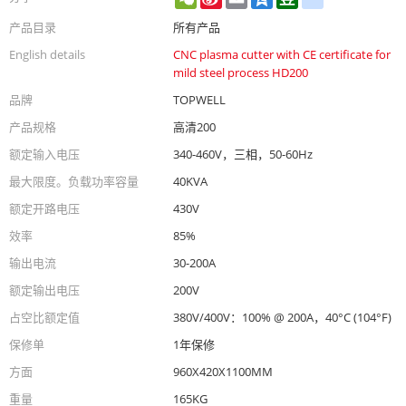
Weibo
产品目录
所有产品
English details
CNC plasma cutter with CE certificate for
mild steel process HD200
品牌
TOPWELL
产品规格
高清200
额定输入电压
340-460V，三相，50-60Hz
最大限度。负载功率容量
40KVA
额定开路电压
430V
效率
85%
输出电流
30-200A
额定输出电压
200V
占空比额定值
380V/400V：100% @ 200A，40°C (104°F)
保修单
1年保修
方面
960X420X1100MM
重量
165KG