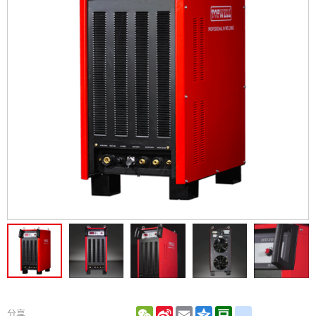
WeChat
Sina
Email
Qzone
Douban
renren
分享