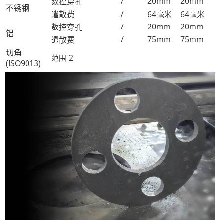
/
20mm
20mm
数控穿孔
不锈钢
/
遣散费
64毫米
64毫米
/
20mm
20mm
数控穿孔
铝
/
75mm
75mm
遣散费
切角
范围 2
(ISO9013)