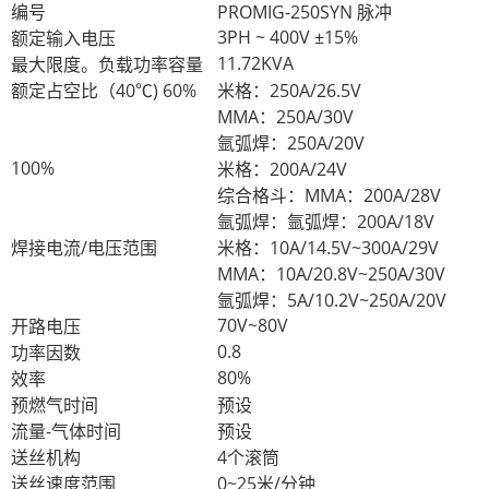
编号
PROMIG-250SYN 脉冲
3PH ~ 400V ±15%
额定输入电压
11.72KVA
最大限度。负载功率容量
额定占空比（40
℃
) 60%
米格：250A/26.5V
MMA：250A/30V
氩弧焊：250A/20V
100%
米格：200A/24V
综合格斗：
MMA：200A/28V
氩弧焊：
氩弧焊：200A/18V
焊接电流/电压范围
米格：10A/14.5V~300A/29V
MMA：10A/20.8V~250A/30V
氩弧焊：5A/10.2V~250A/20V
70V~80V
开路电压
0.8
功率因数
80%
效率
预燃气时间
预设
流量-气体时间
预设
送丝机构
4个滚筒
送丝速度范围
0~25米/分钟