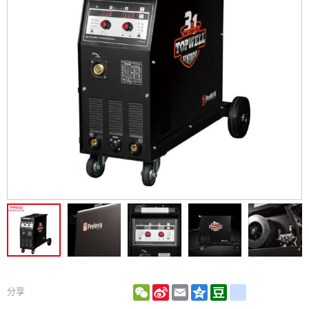
WeChat
Sina
Email
Qzone
Douban
renren
分享
Weibo