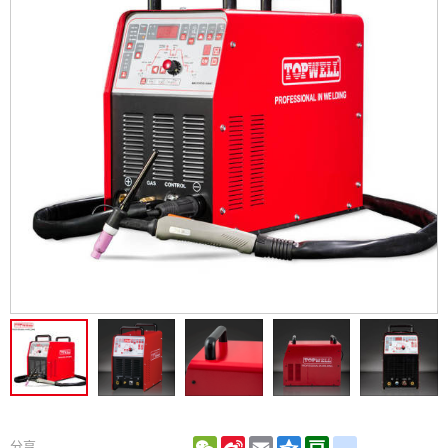
WeChat
Sina
Email
Qzone
Douban
renren
分享