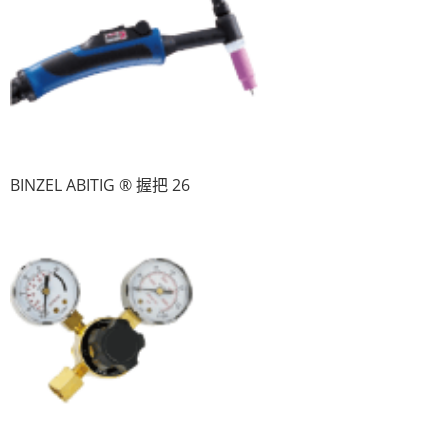
BINZEL ABITIG ® 握把 26