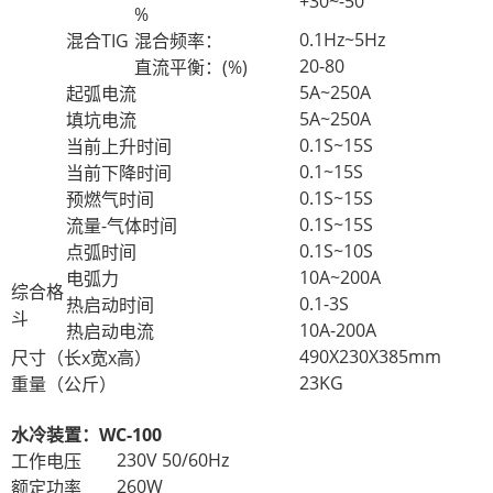
+30~-50
%
0.1Hz~5Hz
混合TIG
混合频率：
20-80
直流平衡：(%)
5A~250A
起弧电流
5A~250A
填坑电流
0.1S~15S
当前上升时间
0.1~15S
当前下降时间
0.1S~15S
预燃气时间
0.1S~15S
流量-气体时间
0.1S~10S
点弧时间
10A~200A
电弧力
综合格
0.1-3S
热启动时间
斗
10A-200A
热启动电流
490X230X385mm
尺寸（长x宽x高）
23KG
重量（公斤）
水冷装置：WC-100
230V 50/60Hz
工作电压
260W
额定功率