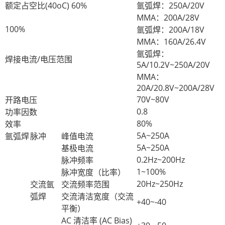
额定占空比(40oC) 60%
氩弧焊：250A/20V
MMA：200A/28V
100%
氩弧焊：200A/18V
MMA：160A/26.4V
氩弧焊：
焊接电流/电压范围
5A/10.2V~250A/20V
MMA：
20A/20.8V~200A/28V
70V~80V
开路电压
0.8
功率因数
80%
效率
5A~250A
氩弧焊
脉冲
峰值电流
5A~250A
基极电流
0.2Hz~200Hz
脉冲频率
1~100%
脉冲宽度（比率）
20Hz~250Hz
交流氩
交流频率范围
弧焊
交流清洁宽度（交流
+40~-40
平衡）
AC 清洁率 (AC Bias)