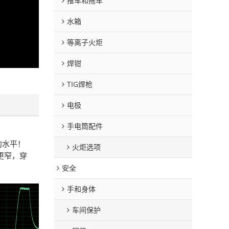
推车和拖车
水箱
等离子火炬
焊钳
TIG焊枪
电极
手电筒配件
的水平！
火炬选项
更窄，穿
安全
手和身体
车间保护