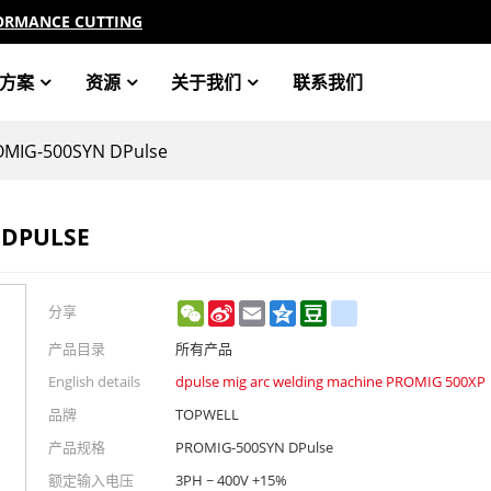
ORMANCE CUTTING
方案
资源
关于我们
联系我们
MIG-500SYN DPulse
 DPULSE
WeChat
Sina
Email
Qzone
Douban
renren
分享
Weibo
产品目录
所有产品
English details
dpulse mig arc welding machine PROMIG 500XP
品牌
TOPWELL
产品规格
PROMIG-500SYN DPulse
额定输入电压
3PH ~ 400V +15%