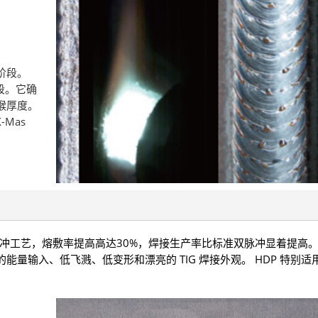
阶段。
段。它确
喉厚度。
-Mas
脉冲工艺，熔敷率提高高达30%，焊接生产率比标准双脉冲显着提高
量输入、低飞溅、低变形和漂亮的 TIG 焊接外观。 HDP 特别适