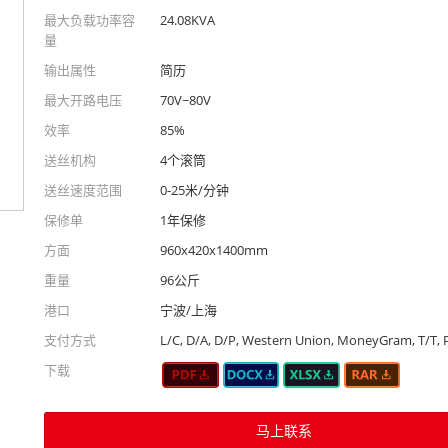
最大负载功率容
24.08KVA
量
输出属性
简历
最大开路电压
70V~80V
效率
85%
送丝机构
4个滚筒
送丝速度范围
0-25米/分钟
保修单
1年保修
方面
960x420x1400mm
重量
96公斤
港口
宁波/上海
支付方式
L/C, D/A, D/P, Western Union, MoneyGram, T/T, 
下载
马上联系