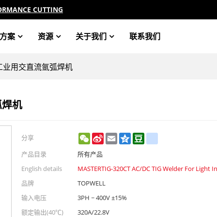
ORMANCE CUTTING
方案
资源
关于我们
联系我们
T 轻工业用交直流氩弧焊机
弧焊机
WeChat
Sina
Email
Qzone
Douban
renren
分享
Weibo
产品目录
所有产品
English details
MASTERTIG-320CT AC/DC TIG Welder For Light In
品牌
TOPWELL
输入电压
3PH ~ 400V ±15%
额定输出(40℃)
320A/22.8V