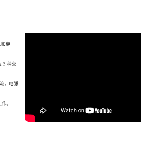
入和穿
 3 种交
流，电弧
工作。