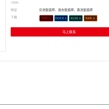
100%
特征
交流氩弧焊、混合氩弧焊、直流氩弧焊
下载
马上联系