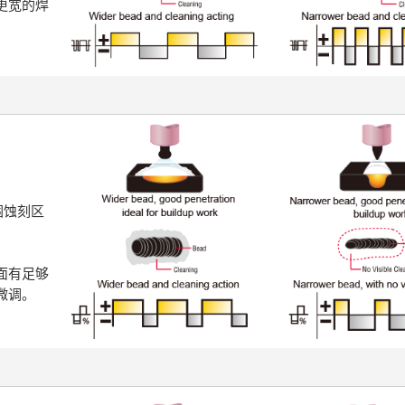
更宽的焊
围蚀刻区
面有足够
微调。