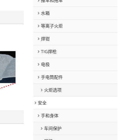
推车和拖车
水箱
等离子火炬
焊钳
TIG焊枪
电极
手电筒配件
火炬选项
安全
手和身体
车间保护