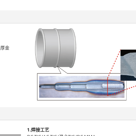
接厚金
1.焊接工艺