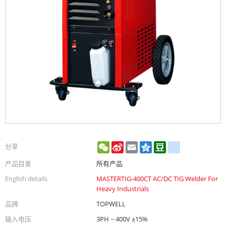
WeChat
Sina
Email
Qzone
Douban
renren
分享
Weibo
产品目录
所有产品
English details
MASTERTIG-400CT AC/DC TIG Welder For
Heavy Industrials
品牌
TOPWELL
输入电压
3PH ~ 400V ±15%