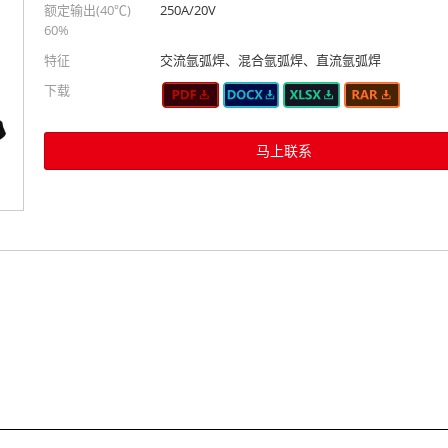
额定输出(40℃)
250A/20V
60%
特征
交流氩弧焊、混合氩弧焊、直流氩弧焊
下载
马上联系