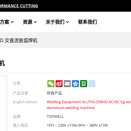
ORMANCE CUTTING
方案
资源
关于我们
联系我们
0HD 交直流氩弧焊机
焊机
WeChat
Sina
Email
Qzone
Douban
renren
分享
Weibo
产品目录
所有产品
English details
Welding Equipment ALUTIG-250HD AC/DC tig we
aluminum welding machine
品牌
TOPWELL
输入电压
1PH ~ 230V ±15%/3PH ~ 380V ±15%