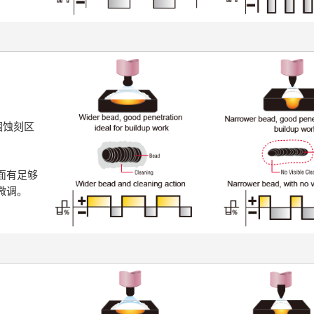
围蚀刻区
面有足够
微调。