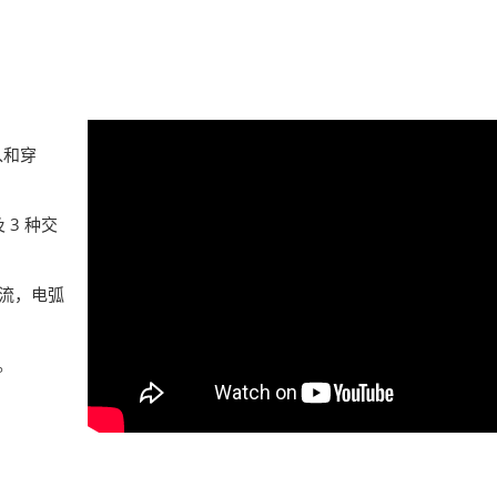
入和穿
 3 种交
流，电弧
。