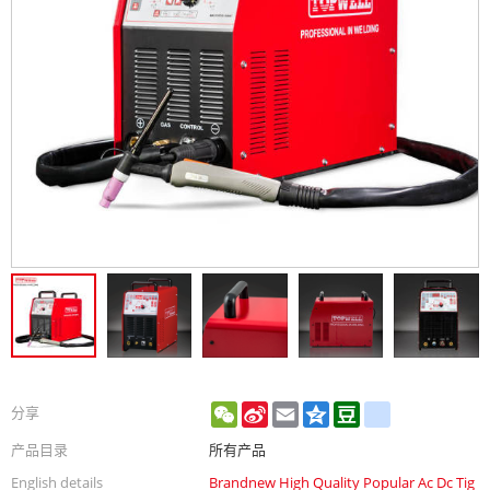
WeChat
Sina
Email
Qzone
Douban
renren
分享
Weibo
产品目录
所有产品
English details
Brandnew High Quality Popular Ac Dc Tig