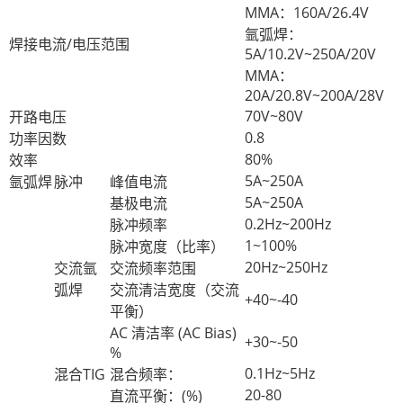
MMA：160A/26.4V
氩弧焊：
焊接电流/电压范围
5A/10.2V~250A/20V
MMA：
20A/20.8V~200A/28V
70V~80V
开路电压
0.8
功率因数
80%
效率
5A~250A
氩弧焊
脉冲
峰值电流
5A~250A
基极电流
0.2Hz~200Hz
脉冲频率
1~100%
脉冲宽度（比率）
20Hz~250Hz
交流氩
交流频率范围
弧焊
交流清洁宽度（交流
+40~-40
平衡）
AC 清洁率 (AC Bias)
+30~-50
%
0.1Hz~5Hz
混合TIG
混合频率：
20-80
直流平衡：(%)