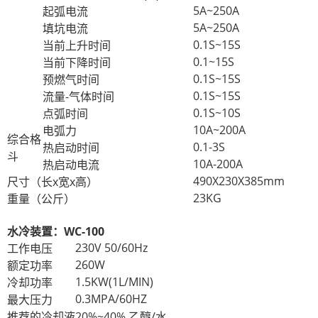
5A~250A
起弧电流
5A~250A
填坑电流
0.1S~15S
当前上升时间
0.1~15S
当前下降时间
0.1S~15S
预燃气时间
0.1S~15S
流量-气体时间
0.1S~10S
点弧时间
10A~200A
电弧力
综合格
0.1-3S
热启动时间
斗
10A-200A
热启动电流
490X230X385mm
尺寸（长x宽x高）
23KG
重量（公斤）
水冷装置：WC-100
230V 50/60Hz
工作电压
260W
额定功率
1.5KW(1L/MIN)
冷却功率
0.3MPA/60HZ
最大压力
推荐的冷却液
20%~40% 乙醇/水