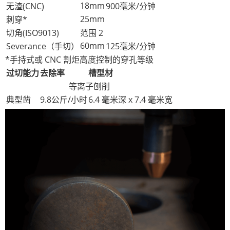
18mm
无渣(CNC)
900毫米/分钟
25mm
刺穿*
切角(ISO9013)
范围 2
60mm
Severance（手切）
125毫米/分钟
*手持式或 CNC 割炬高度控制的穿孔等级
过切能力
去除率
槽型材
等离子刨削
典型凿
9.8公斤/小时
6.4 毫米深 x 7.4 毫米宽