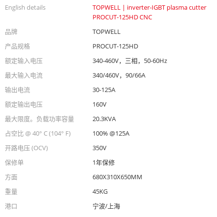
English details
TOPWELL | inverter-IGBT plasma cutter
PROCUT-125HD CNC
品牌
TOPWELL
产品规格
PROCUT-125HD
额定输入电压
340-460V，三相，50-60Hz
最大输入电流
340/460V，90/66A
输出电流
30-125A
额定输出电压
160V
最大限度。负载功率容量
20.3KVA
占空比 @ 40° C (104° F)
100% @125A
开路电压 (OCV)
350V
保修单
1年保修
方面
680X310X650MM
重量
45KG
港口
宁波/上海