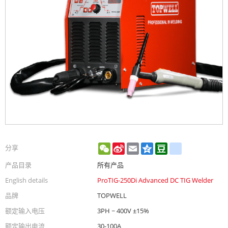
WeChat
Sina
Email
Qzone
Douban
renren
分享
Weibo
产品目录
所有产品
English details
ProTIG-250Di Advanced DC TIG Welder
品牌
TOPWELL
额定输入电压
3PH ~ 400V ±15%
额定输出电流
30-100A