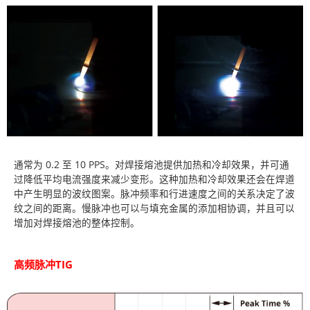
通常为 0.2 至 10 PPS。对焊接熔池提供加热和冷却效果，并可通
过降低平均电流强度来减少变形。这种加热和冷却效果还会在焊道
中产生明显的波纹图案。脉冲频率和行进速度之间的关系决定了波
纹之间的距离。慢脉冲也可以与填充金属的添加相协调，并且可以
增加对焊接熔池的整体控制。
高频脉冲TIG