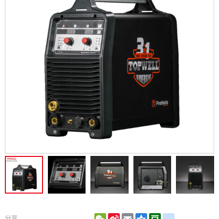
WeChat
Sina
Email
Qzone
Douban
renren
分享