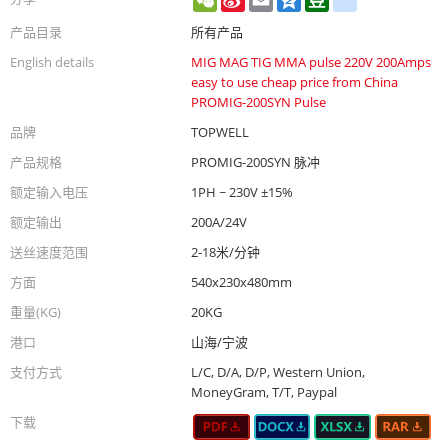
Weibo
产品目录
所有产品
English details
MIG MAG TIG MMA pulse 220V 200Amps
easy to use cheap price from China
PROMIG-200SYN Pulse
品牌
TOPWELL
产品规格
PROMIG-200SYN 脉冲
额定输入电压
1PH ~ 230V ±15%
额定输出
200A/24V
送丝速度范围
2-18米/分钟
方面
540x230x480mm
重量(KG)
20KG
港口
山海/宁波
支付方式
L/C, D/A, D/P, Western Union,
MoneyGram, T/T, Paypal
下载