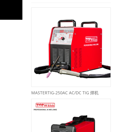
MASTERTIG-250AC AC/DC TIG 焊机