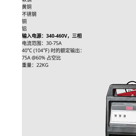
黄铜
不锈钢
铜
铝
输入电源：340-460V，三相
电流范围：30-75A
40℃ (104℉) 时的额定输出：
75A @60% 占空比
重量：22KG