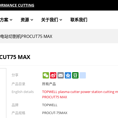
ORMANCE CUTTING
方案
资源
关于我们
联系我们
电站切割机PROCUT75 MAX
UT75 MAX
WeChat
Sina
Email
Qzone
Douban
renren
分享
Weibo
产品目录
所有产品
English details
TOPWELL plasma cutter power station cutting 
PROCUT75 MAX
品牌
TOPWELL
产品规格
PROCUT-75MAX