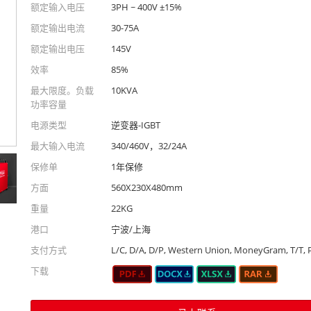
额定输入电压
3PH ~ 400V ±15%
额定输出电流
30-75A
额定输出电压
145V
效率
85%
最大限度。负载
10KVA
功率容量
电源类型
逆变器-IGBT
最大输入电流
340/460V，32/24A
保修单
1年保修
方面
560X230X480mm
重量
22KG
港口
宁波/上海
支付方式
L/C, D/A, D/P, Western Union, MoneyGram, T/T, 
下载