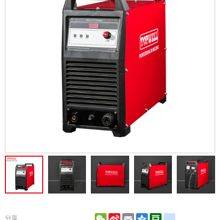
WeChat
Sina
Email
Qzone
Douban
renren
分享