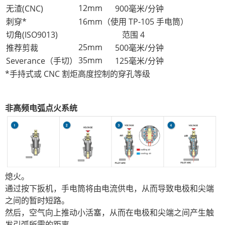
12mm
无渣(CNC)
900毫米/分钟
刺穿*
16mm（使用 TP-105 手电筒）
切角(ISO9013)
范围 4
25mm
推荐剪裁
500毫米/分钟
35mm
Severance（手切）
125毫米/分钟
*手持式或 CNC 割炬高度控制的穿孔等级
非高频电弧点火系统
熄火。
通过按下扳机，手电筒将由电流供电，从而导致电极和尖端
之间的暂时短路。
然后，空气向上推动小活塞，从而在电极和尖端之间产生触
发引弧所需的距离。