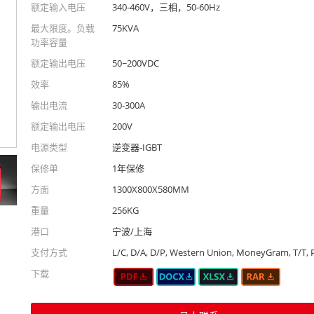
额定输入电压
340-460V，三相，50-60Hz
最大限度。负载
75KVA
功率容量
额定输出电压
50~200VDC
效率
85%
输出电流
30-300A
额定输出电压
200V
电源类型
逆变器-IGBT
保修单
1年保修
方面
1300X800X580MM
重量
256KG
港口
宁波/上海
支付方式
L/C, D/A, D/P, Western Union, MoneyGram, T/T, 
下载