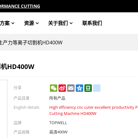
ORMANCE CUTTING
方案
资源
关于我们
联系我们
产力等离子切割机HD400W
HD400W
WeChat
Sina
Email
Qzone
Douban
renren
分享
Weibo
产品目录
所有产品
English details
High efficiency cnc cuter excellent productivity 
Cutting Machine HD400W
品牌
TOPWELL
产品规格
高清400W