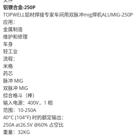
铝镁合金-250P
TOPWELL铝材焊接专家车间用双脉冲mig焊机ALUMIG-250P
应用：
金属制造
维护和修理
车身
轻工业
流程：
米格
药芯
脉冲 MIG
双脉冲 MIG
综合格斗（棒）
输入电源：400V，1 相
范围：10-250A
40°C (104°F) 时的额定输出：
250A at26.5V @60% 占空比
重量：32KG