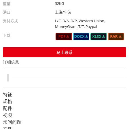
重量
32KG
港口
上海/宁波
支付方式
L/C, D/A, D/P, Western Union,
MoneyGram, T/T, Paypal
下载
马上联系
详细信息
特征
规格
配件
视频
常问问题
文件