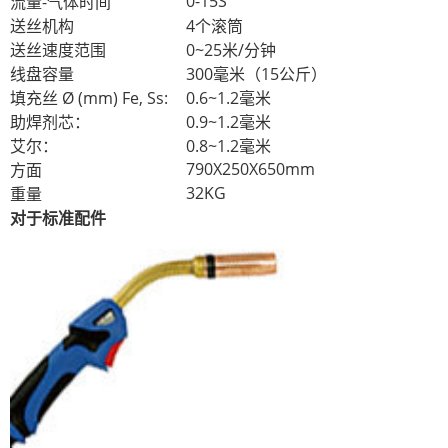
0-15S
流量-气体时间
送丝机构
4个滚筒
送丝速度范围
0~25米/分钟
线盘容量
300毫米（15公斤）
填充丝 Ø (mm) Fe, Ss:
0.6~1.2毫米
助焊剂芯：
0.9~1.2毫米
艾尔：
0.8~1.2毫米
790X250X650mm
方面
32KG
重量
对于标准配件