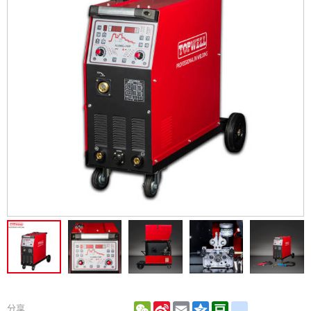
WeChat
Sina
Email
Qzone
Douban
renren
分享