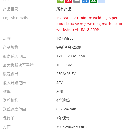
Weibo
产品目录
所有产品
English details
TOPWELL aluminum welding expert
double pulse mig welding machine for
workshop ALUMIG-250P
品牌
TOPWELL
产品规格
铝镁合金-250P
额定输入电压
1PH ~ 230V ±15%
最大负载功率容量
10.35KVA
额定输出
250A/26.5V
最大开路电压
55V
效率
80%
送丝机构
4个滚筒
送丝速度范围
0~25m/min
保修单
1年保修
方面
790X250X650mm