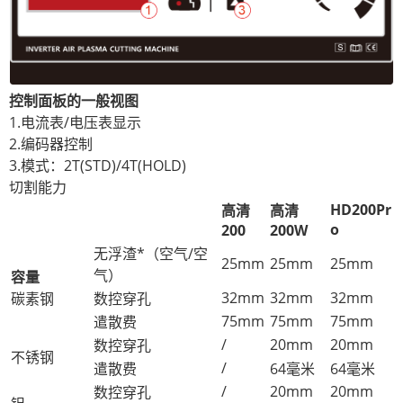
控制面板的一般视图
1.电流表/电压表显示
2.编码器控制
3.模式：2T(STD)/4T(HOLD)
切割能力
HD200Pr
高清
高清
o
200
200W
无浮渣*（空气/空
25mm
25mm
25mm
气）
容量
32mm
32mm
32mm
碳素钢
数控穿孔
75mm
75mm
75mm
遣散费
/
20mm
20mm
数控穿孔
不锈钢
/
遣散费
64毫米
64毫米
/
20mm
20mm
数控穿孔