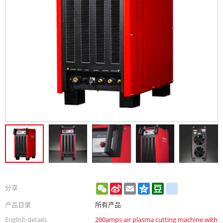
WeChat
Sina
Email
Qzone
Douban
renren
分享
Weibo
产品目录
所有产品
English details
200amps air plasma cutting machine with