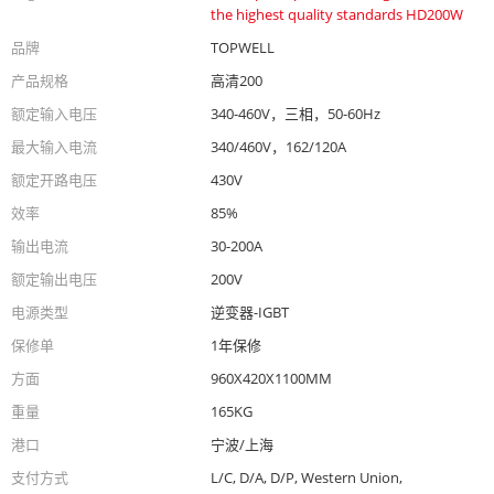
the highest quality standards HD200W
品牌
TOPWELL
产品规格
高清200
额定输入电压
340-460V，三相，50-60Hz
最大输入电流
340/460V，162/120A
额定开路电压
430V
效率
85%
输出电流
30-200A
额定输出电压
200V
电源类型
逆变器-IGBT
保修单
1年保修
方面
960X420X1100MM
重量
165KG
港口
宁波/上海
支付方式
L/C, D/A, D/P, Western Union,