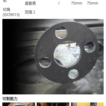
铝
/
75mm
75mm
遣散费
切角
范围 2
(ISO9013)
切割能力