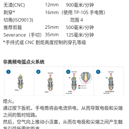
12mm
无渣(CNC)
900毫米/分钟
刺穿*
16mm（使用 TP-105 手电筒）
切角(ISO9013)
范围 4
25mm
推荐剪裁
500毫米/分钟
35mm
Severance（手切）
125毫米/分钟
*手持式或 CNC 割炬高度控制的穿孔等级
非高频电弧点火系统
熄火。
通过按下扳机，手电筒将由电流供电，从而导致电极和尖端
之间的暂时短路。
然后，空气向上推动小活塞，从而在电极和尖端之间产生触
发引弧所需的距离。