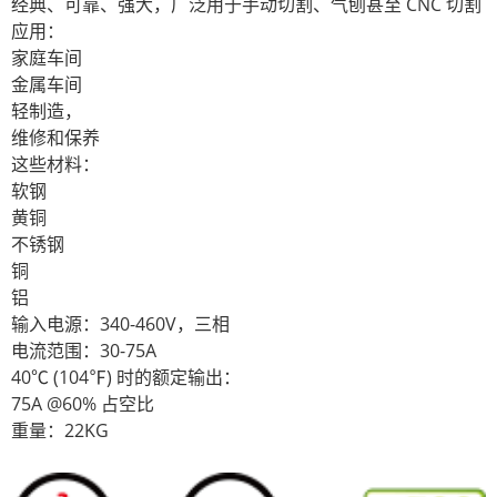
经典、可靠、强大，广泛用于手动切割、气刨甚至 CNC 切割
应用：
家庭车间
金属车间
轻制造，
维修和保养
这些材料：
软钢
黄铜
不锈钢
铜
铝
输入电源：340-460V，三相
电流范围：30-75A
40℃ (104℉) 时的额定输出：
75A @60% 占空比
重量：22KG