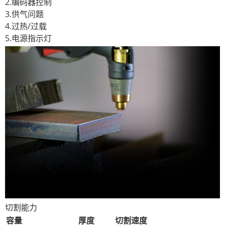
2.编码器控制
3.供气问题
4.过热/过载
5.电源指示灯
切割能力
容量
厚度
切割速度