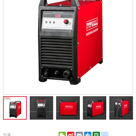
WeChat
Sina
Email
Qzone
Douban
renren
分享