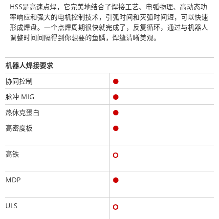
HSS是高速点焊，它完美地结合了焊接工艺、电弧物理、高动态功
率响应和强大的电机控制技术，引弧时间和灭弧时间短，可以快速
形成焊盘。一个点焊周期很快就完成了，反复循环，通过与机器人
调整时间间隔得到你想要的鱼鳞，焊缝清晰美观。
机器人焊接要求
●
协同控制
●
脉冲 MIG
●
热休克蛋白
●
高密度板
๐
高铁
●
MDP
๐
ULS