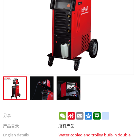
WeChat
Sina
Email
Qzone
Douban
renren
分享
Weibo
产品目录
所有产品
English details
Water cooled and trolley built-in double