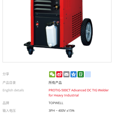
WeChat
Sina
Email
Qzone
Douban
renren
分享
Weibo
产品目录
所有产品
English details
PROTIG-500CT Advanced DC TIG Welder
for Heavy Industrial
品牌
TOPWELL
输入电压
3PH ~ 400V ±15%