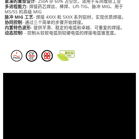
紧凑的重型设计
- 250A @ 60% 占空比，适用于车间或轻工业
多进程能力
- 焊接药芯焊丝、棒焊、Lift-TIG、脉冲 MIG、用于
MS/SS 的高级 MIG
脉冲 MIG 工艺
- 焊接 4XXX 和 5XXX 系列铝材，实现优质焊接。
协同控制
- 通过三个简单的步骤开始焊接。
内置特色波形
- 提供平滑、稳定的电弧和卓越、可重复的焊接。
动态控制
l - 控制从较软电弧到较硬电弧的焊接电弧锥宽度。