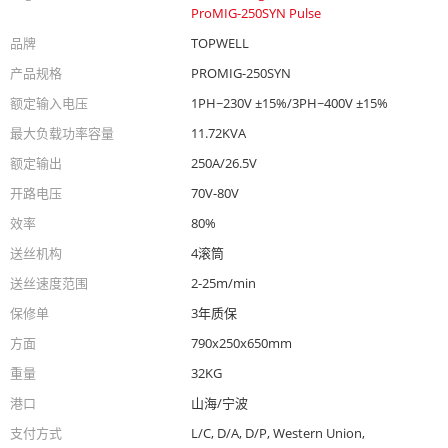
ProMIG-250SYN Pulse
品牌
TOPWELL
产品规格
PROMIG-250SYN
额定输入电压
1PH~230V ±15%/3PH~400V ±15%
最大负载功率容量
11.72KVA
额定输出
250A/26.5V
开路电压
70V-80V
效率
80%
送丝机构
4滚筒
送丝速度范围
2-25m/min
保修单
3年质保
方面
790x250x650mm
重量
32KG
港口
山海/宁波
支付方式
L/C, D/A, D/P, Western Union,