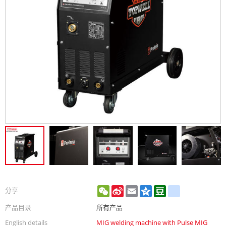
WeChat
Sina
Email
Qzone
Douban
renren
分享
Weibo
产品目录
所有产品
English details
MIG welding machine with Pulse MIG