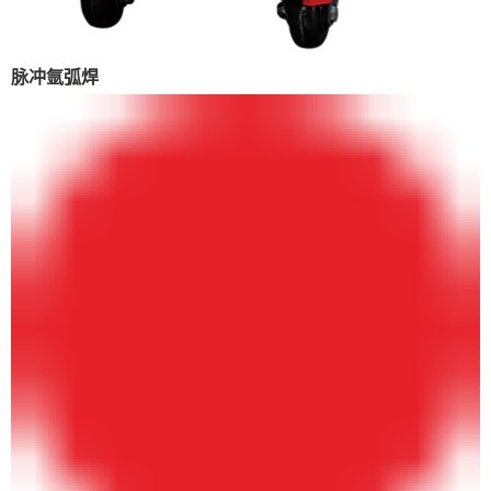
脉冲氩弧焊