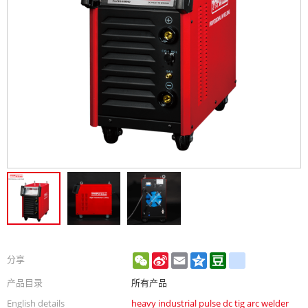
WeChat
Sina
Email
Qzone
Douban
renren
分享
Weibo
产品目录
所有产品
English details
heavy industrial pulse dc tig arc welder