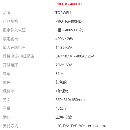
PROTIG-400HD
品牌
TOPWELL
产品规格
PROTIG-400HD
额定输入电压
3相〜400V±15％
额定输出
400A / 26V
最大开路电压
14.39 KVA
焊接电流/电压范围
3A / 10.1V〜400A / 26V
开路电压
70V〜80V
效率
85％
颜色
红色的
保修单
1年保修
方面
680x310x650mm
重量
45公斤
港口
上海/宁波
支付方式
L/C, D/A, D/P, Western Union,