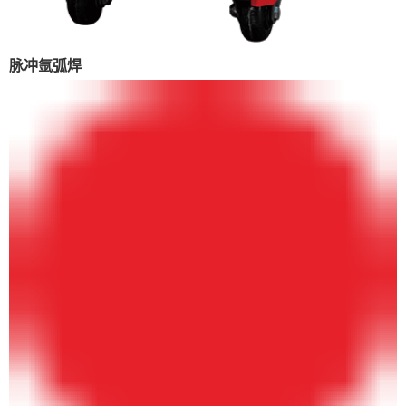
脉冲氩弧焊