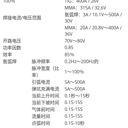
100％
TIG：400A / 26V
MMA：315A / 32.6V
氩弧焊：3A / 10.1V〜500A /
焊接电流/电压范围
30V
MMA：20A / 20.8V〜400A /
36V
开路电压
70V〜80V
0.85
功率因数
效率
85％
氩弧焊
脉冲频率
0.2Hz〜200Hz的
脉冲宽度（比
1〜100％
率）
引弧电流
5A〜500A
弹坑充满电流
5A〜500A
当前上升时间
0.1秒〜15秒
0.1S-15S
当前下坡时间
0.1S-15S
气体前时间
0.1S-15S
流量时间
点弧时间
0.1S-10秒