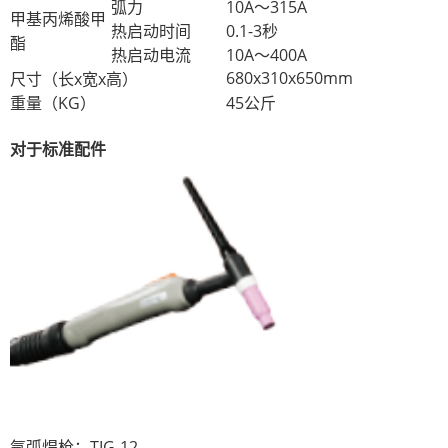
弧力
10A〜315A
甲基丙烯酸甲
热启动时间
0.1-3秒
酯
热启动电流
10A〜400A
680x310x650mm
尺寸（长x宽x高）
重量（KG）
45公斤
对于标准配件
氩弧焊枪：TIG-12