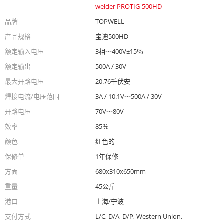
welder PROTIG-500HD
品牌
TOPWELL
产品规格
宝迪500HD
额定输入电压
3相〜400V±15％
额定输出
500A / 30V
最大开路电压
20.76千伏安
焊接电流/电压范围
3A / 10.1V〜500A / 30V
开路电压
70V〜80V
效率
85％
颜色
红色的
保修单
1年保修
方面
680x310x650mm
重量
45公斤
港口
上海/宁波
支付方式
L/C, D/A, D/P, Western Union,