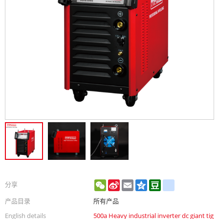
WeChat
Sina
Email
Qzone
Douban
renren
分享
Weibo
产品目录
所有产品
English details
500a Heavy industrial inverter dc giant tig