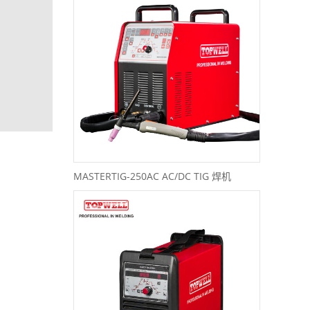
MASTERTIG-250AC AC/DC TIG 焊机