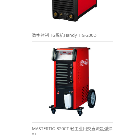
数字控制TIG焊机Handy TIG-200Di
MASTERTIG-320CT 轻工业用交直流氩弧焊
机