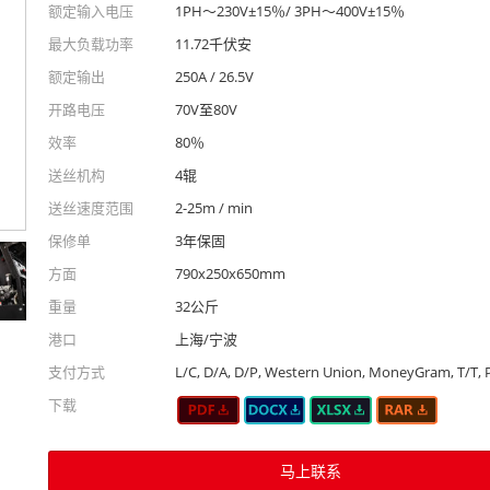
额定输入电压
1PH〜230V±15％/ 3PH〜400V±15％
最大负载功率
11.72千伏安
额定输出
250A / 26.5V
开路电压
70V至80V
效率
80％
送丝机构
4辊
送丝速度范围
2-25m / min
保修单
3年保固
方面
790x250x650mm
重量
32公斤
港口
上海/宁波
支付方式
L/C, D/A, D/P, Western Union, MoneyGram, T/T, 
下载
马上联系