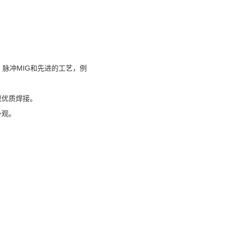
，脉冲MIG和先进的工艺，例
现优质焊接。
外观。
。