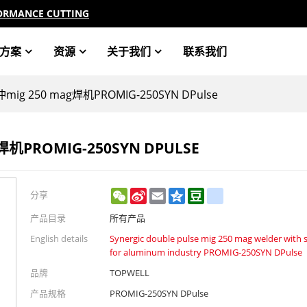
ORMANCE CUTTING
方案
资源
关于我们
联系我们
250 mag焊机PROMIG-250SYN DPulse
PROMIG-250SYN DPULSE
WeChat
Sina
Email
Qzone
Douban
renren
分享
Weibo
产品目录
所有产品
English details
Synergic double pulse mig 250 mag welder with 
for aluminum industry PROMIG-250SYN DPulse
品牌
TOPWELL
产品规格
PROMIG-250SYN DPulse