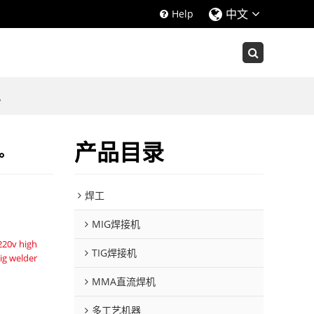
中文
Help
。
产品目录
D。
焊工
MIG焊接机
220v high
TIG焊接机
ig welder
MMA直流焊机
多工艺机器