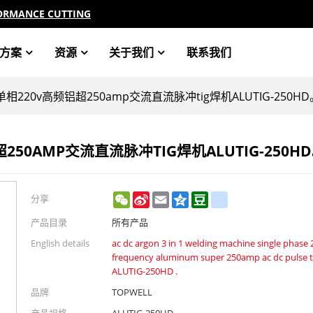
ORMANCE CUTTING
方案
资源
关于我们
联系我们
20v高频铝超250amp交流直流脉冲tig焊机ALUTIG-250HD
0AMP交流直流脉冲TIG焊机ALUTIG-250H
WeChat
Sina
Email
Qzone
Douban
renren
分享
Weibo
产品目录
所有产品
English details
ac dc argon 3 in 1 welding machine single phase 
frequency aluminum super 250amp ac dc pulse t
ALUTIG-250HD .
品牌
TOPWELL
产品规格
ALUTIG-250HD