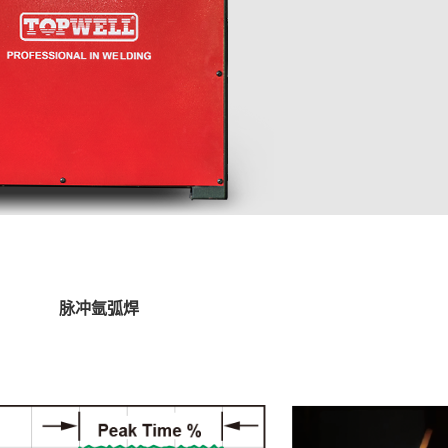
脉冲氩弧焊