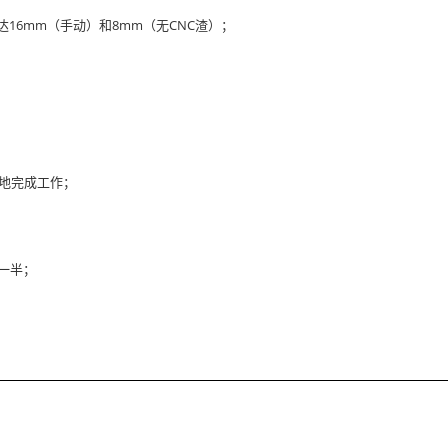
可达16mm（手动）和8mm（无CNC渣）；
地完成工作；
一半；