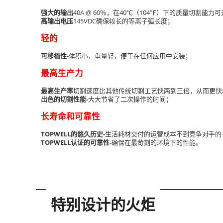
强大的输出
40A @ 60％，在40℃（104℉）下的质量切割能力
高输出电压
145VDC确保较长的等离子弧长度；
轻的
可移植性-
体积小，重量轻，便于在任何应用中安装；
最高生产力
最高生产率
切割速度比其他传统切割工艺快两到三倍，从而更快
出色的切割性能-
大大节省了二次操作的时间；
长寿命和可靠性
TOPWELL的悠久历史-
生活耗材交付的运营成本不到竞争对手的
TOPWELL认证的可靠性-
确保在最苛刻的环境下的性能。
特别设计的火炬