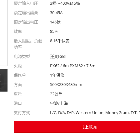
额定输入电压
3相〜400V±15％
额定输出醋栗
30-45A
额定输出电压
145伏
效率
85％
最大限度。负载
8.16千伏安
功率
电源类型
逆变IGBT
火炬
PX62 / 6m PXM62 / 7.5m
保修单
1年保修
方面
560X230X480mm
重量
22公斤
港口
宁波/上海
支付方式
L/C, D/A, D/P, Western Union, MoneyGram, T/T, 
马上联系