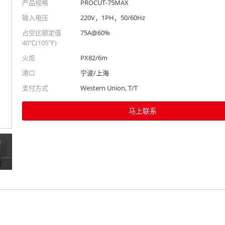
产品规格
PROCUT-75MAX
输入电压
220V，1PH，50/60Hz
占空比额定值
75A@60%
40℃(105℉)
火炬
PX82/6m
港口
宁波/上海
支付方式
Western Union, T/T
马上联系