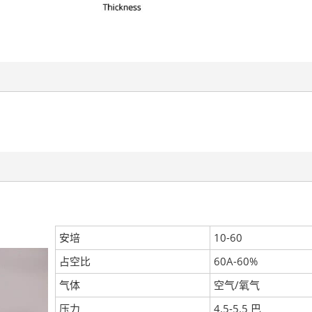
安培
10-60
占空比
60A-60%
气体
空气/氧气
压力
4.5-5.5 巴