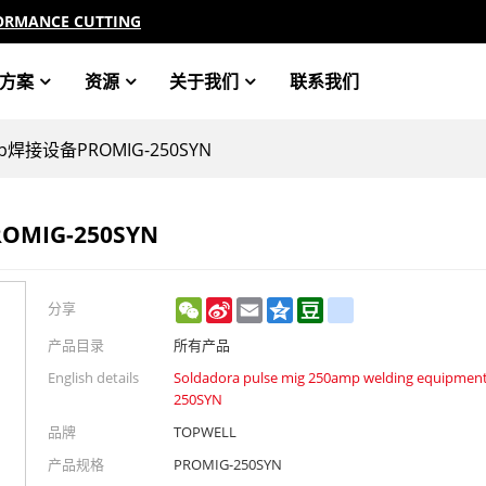
ORMANCE CUTTING
方案
资源
关于我们
联系我们
amp焊接设备PROMIG-250SYN
OMIG-250SYN
WeChat
Sina
Email
Qzone
Douban
renren
分享
Weibo
产品目录
所有产品
English details
Soldadora pulse mig 250amp welding equipmen
250SYN
品牌
TOPWELL
产品规格
PROMIG-250SYN