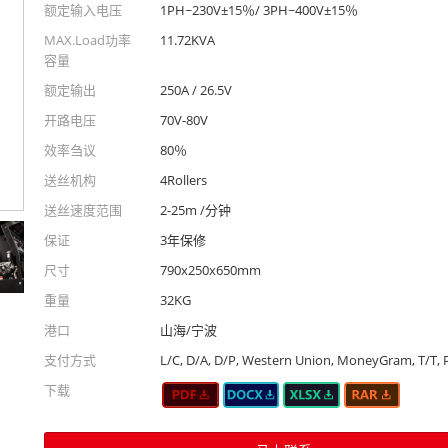
额定输入电压
1PH~230V±15％/ 3PH~400V±15％
MAX.Load功率
11.72KVA
容量
额定输出
250A / 26.5V
开路电压
70V-80V
效率刍议
80％
送丝机构
4Rollers
送丝速度范围
2-25m /分钟
保证
3年保修
尺寸
790x250x650mm
重量
32KG
港口
山海/宁波
支付方式
L/C, D/A, D/P, Western Union, MoneyGram, T/T, 
下载