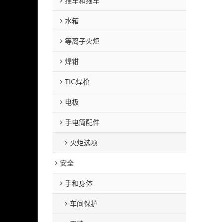
推车和拖车
水箱
等离子火炬
焊钳
TIG焊枪
电极
手电筒配件
火炬选项
安全
手和身体
车间保护