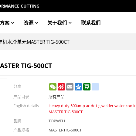
ORMANCE CUTTING
方案
资源
关于我们
联系我们
ig焊机水冷单元MASTER TIG-500CT
TER TIG-500CT
WeChat
Sina
Email
Qzone
Douban
renren
分享
Weibo
产品目录
所有产品
English details
Heavy duty 500amp ac dc tig welder water coolin
MASTER TIG-500CT
品牌
TOPWELL
产品规格
MASTERTIG-500CT