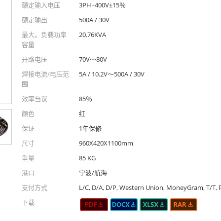
额定输入电压
3PH~400V±15％
额定输出
500A / 30V
最大。负载功率
20.76KVA
容量
开路电压
70V〜80V
焊接电流/电压范
5A / 10.2V〜500A / 30V
围
效率刍议
85％
颜色
红
保证
1年保修
尺寸
960X420X1100mm
重量
85 KG
港口
宁波/航海
支付方式
L/C, D/A, D/P, Western Union, MoneyGram, T/T, 
下载