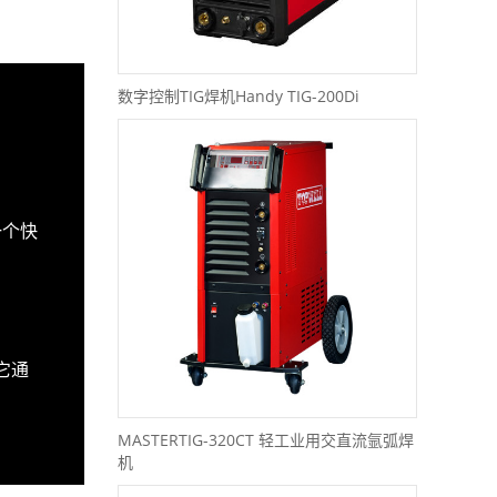
数字控制TIG焊机Handy TIG-200Di
一个快
它通
MASTERTIG-320CT 轻工业用交直流氩弧焊
机