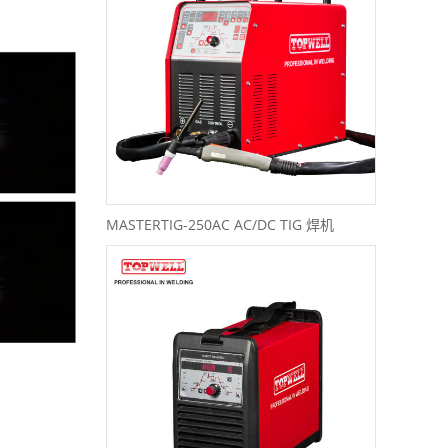
MASTERTIG-250AC AC/DC TIG 焊机