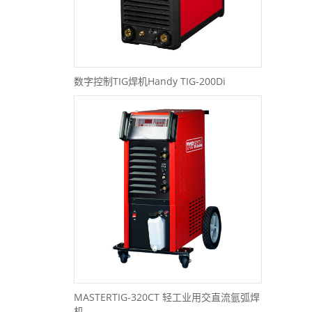
数字控制TIG焊机Handy TIG-200Di
MASTERTIG-320CT 轻工业用交直流氩弧焊
机