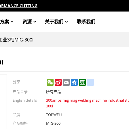
ORMANCE CUTTING
方案
资源
关于我们
联系我们
工业3相MIG-300i
I
WeChat
Sina
Email
Qzone
Douban
renren
分享
Weibo
产品目录
所有产品
English details
300amps mig mag welding machine industrial 3 
300i
品牌
TOPWELL
产品规格
MIG-300i