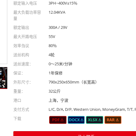
额定输入电压
3PH~400V±15％
最大负载功率容
12.04KVA
量
额定输出
300A / 29V
最大开路电压
55V
效率刍议
80％
送丝机构
4轮
送丝速度：
0〜25米/分钟
保证：
1年保修
外形尺寸：
790x250x650mm（长宽高）
重量：
32公斤
港口
上海，宁波
支付方式
L/C, D/A, D/P, Western Union, MoneyGram, T/T, 
下载