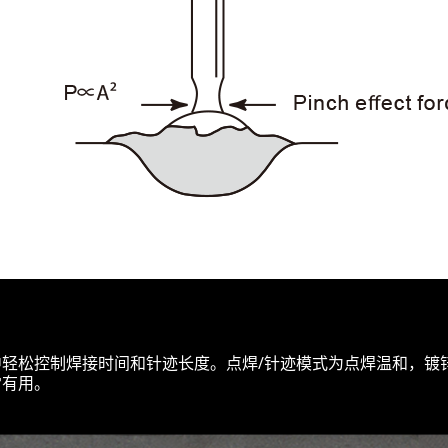
轻松控制焊接时间和针迹长度。点焊/针迹模式为点焊温和，镀
常有用。