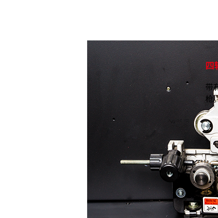
四
带
枪