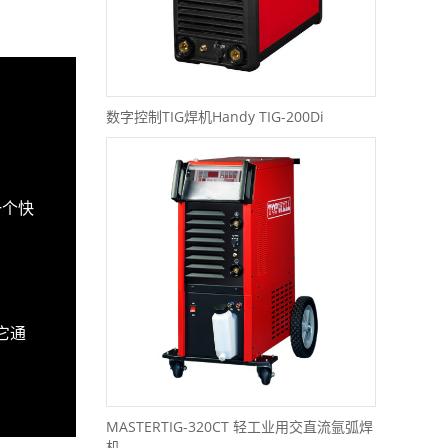
数字控制TIG焊机Handy TIG-200Di
一个快
它通
MASTERTIG-320CT 轻工业用交直流氩弧焊
机