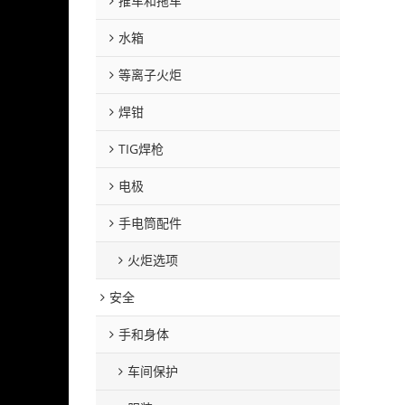
推车和拖车
水箱
等离子火炬
焊钳
TIG焊枪
电极
手电筒配件
火炬选项
安全
手和身体
车间保护