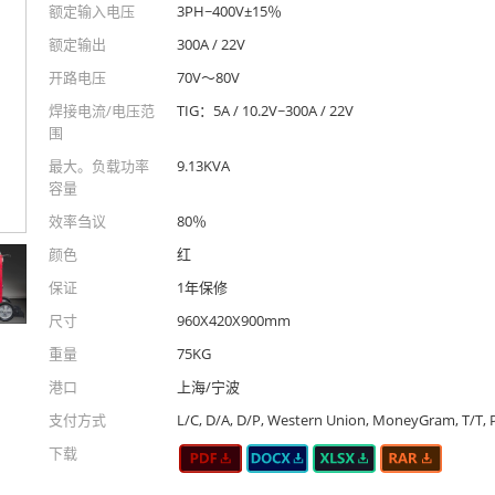
额定输入电压
3PH~400V±15％
额定输出
300A / 22V
开路电压
70V〜80V
焊接电流/电压范
TIG：5A / 10.2V~300A / 22V
围
最大。负载功率
9.13KVA
容量
效率刍议
80％
颜色
红
保证
1年保修
尺寸
960X420X900mm
重量
75KG
港口
上海/宁波
支付方式
L/C, D/A, D/P, Western Union, MoneyGram, T/T, 
下载