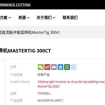
ORMANCE CUTTING
方案
资源
关于我们
联系我们
流直流脉冲氩弧焊机MasterTig 300ct
MASTERTIG 300CT
WeChat
Sina
Email
Qzone
Douban
renren
分享
Weibo
产品目录
所有产品
English details
320amp igbt inverter ac dc pulse tig welding ma
MasterTig 320ct
品牌
TOPWELL
产品规格
MASTERTIG-300CT