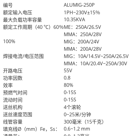
ALUMIG-250P
编号
额定输入电压
1PH~230V±15％
10.35KVA
最大负载功率容量
额定工作周期（40 ℃）60％
ME：250A/26.5V
MMA：250A/28V
100%
MIG：200A/24V
MMA：
200A/28V
焊接电流/电压范围
MIG：10A/14.5V~250A/26.5V
MMA：10A/20.4V~250A/30V
55V
开路电压
0.8
功率因数
80%
效率
0-15S
预燃气时间
0-15S
流动时间
送丝机构
4个滚轮
送丝速度范围
0~25米/分钟
线管容量
300毫米（15千克）
0.6~1.2 mm
填充线Ø（mm）Fe，Ss：