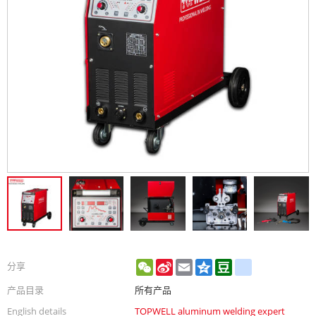
WeChat
Sina
Email
Qzone
Douban
renren
分享
Weibo
产品目录
所有产品
English details
TOPWELL aluminum welding expert