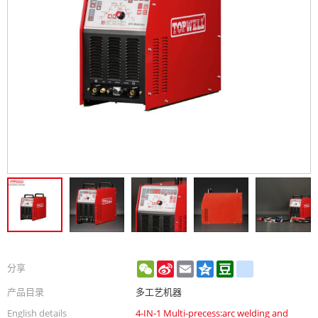
WeChat
Sina
Email
Qzone
Douban
renren
分享
Weibo
产品目录
多工艺机器
English details
4-IN-1 Multi-precess:arc welding and