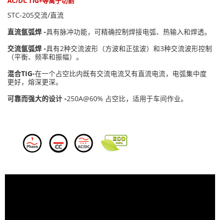
AC/DC TIG+等离子切割
STC-205交流/直流
直流氩弧焊 -
具有脉冲功能，可精确控制焊接电弧、热输入和焊透。
交流氩弧焊 -
具有2种交流波形（方波和正弦波）和3种交流波形控制
（平衡、频率和振幅）。
混合TIG-
在一个占空比内既有交流电流又有直流电流，电弧集中度
更好，熔深更深。
可靠而强大的设计 -
250A@60% 占空比，适用于车间作业。