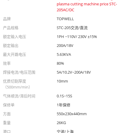
plasma cutting machine price STC-
205AC/DC
品牌
TOPWELL
产品规格
STC-205交流/直流
额定输入电压
1PH ~110V/ 230V ±15%
额定输出
200A/18V
最大开路电压
5.63KVA
效率
80%
焊接电流/电压范围
5A/10.2V~200A/18V
优质切割厚度
10mm
（500mm/min）
气体顺流/滞后时间
0.1S~15S
保修单
1年保修
方面
550x230x440mm
重量
26KG
港口
宁波/上海