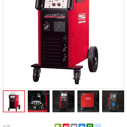
WeChat
Sina
Email
Qzone
Douban
renren
分享