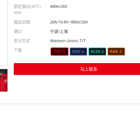
额定输出(40℃)
400A/26V
60%
输出范围
20A/10.8V~400A/26V
港口
宁波/上海
支付方式
Western Union, T/T
下载
马上联系