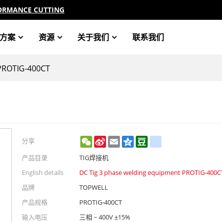
ORMANCE CUTTING
方案
资源
关于我们
联系我们
ROTIG-400CT
WeChat
Sina
Email
Qzone
Douban
renren
分享
Weibo
产品目录
TIG焊接机
English details
DC Tig 3 phase welding equipment PROTIG-400C
品牌
TOPWELL
产品规格
PROTIG-400CT
输入电压
三相 ~ 400V ±15%