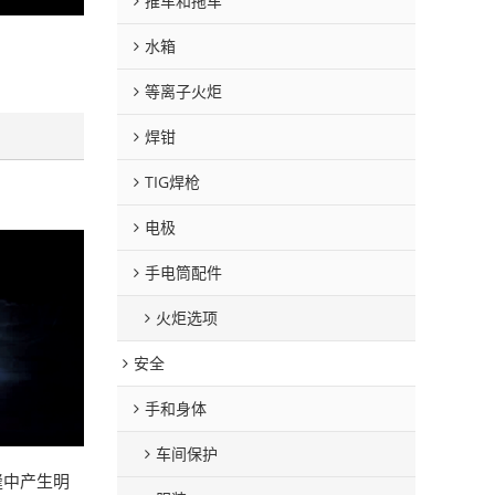
推车和拖车
水箱
等离子火炬
焊钳
TIG焊枪
电极
手电筒配件
火炬选项
安全
手和身体
车间保护
缝中产生明