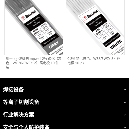
用于 tig 焊机的 topwell 2% 铈化（灰
0.8% 锆（白色，WZ8/EWZr-8）钨
色，WC20/EWCe-2）钨电极 10 件
电极 10-pk
装
焊接设备
等离子切割设备
行业解决方案
安全与个人防护装备