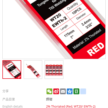
WeChat
Sina
Email
Qzone
Douban
renren
分享
Weibo
产品目录
焊钳
English details
2% Thoriated (Red, WT20/ EWTh-2)