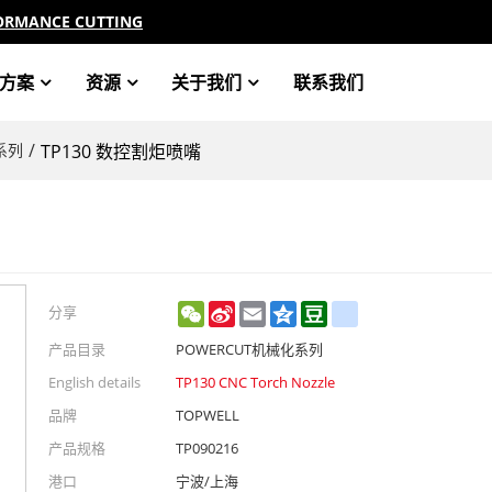
ORMANCE CUTTING
方案
资源
关于我们
联系我们
/
系列
TP130 数控割炬喷嘴
WeChat
Sina
Email
Qzone
Douban
renren
分享
Weibo
产品目录
POWERCUT机械化系列
English details
TP130 CNC Torch Nozzle
品牌
TOPWELL
产品规格
TP090216
港口
宁波/上海