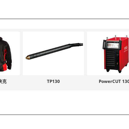
夹克
TP130
PowerCUT 13